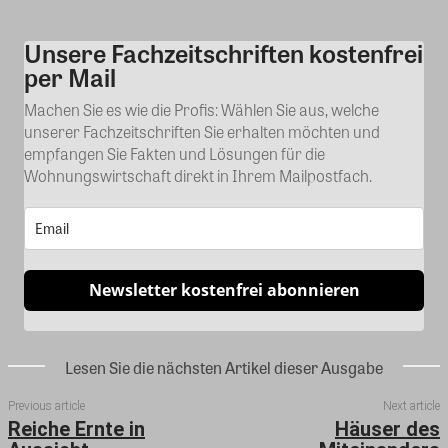
Unsere Fachzeitschriften kostenfrei
Kommentar
per Mail
Machen Sie es wie die Profis: Wählen Sie aus, welche
unserer Fachzeitschriften Sie erhalten möchten und
empfangen Sie Fakten und Lösungen für die
Wohnungswirtschaft direkt in Ihrem Mailpostfach.
Newsletter kostenfrei abonnieren
Lesen Sie die nächsten Artikel dieser Ausgabe
Previous article
Next article
Reiche Ernte in
Häuser des