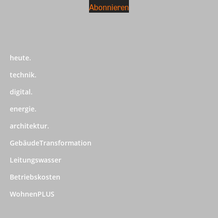
heute.
technik.
digital.
energie.
architektur.
GebäudeTransformation
Leitungswasser
Betriebskosten
WohnenPLUS