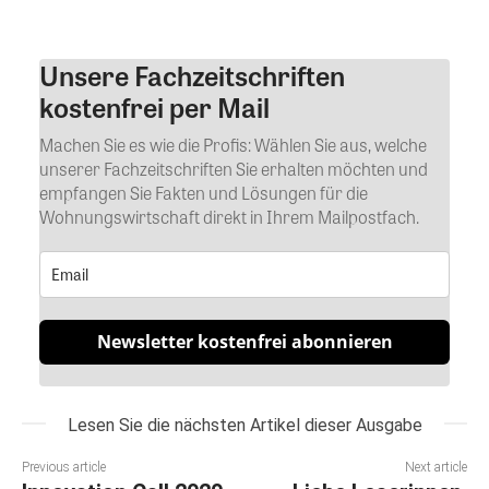
Unsere Fachzeitschriften
Kommentar
kostenfrei per Mail
Machen Sie es wie die Profis: Wählen Sie aus, welche
unserer Fachzeitschriften Sie erhalten möchten und
empfangen Sie Fakten und Lösungen für die
Wohnungswirtschaft direkt in Ihrem Mailpostfach.
Newsletter kostenfrei abonnieren
Lesen Sie die nächsten Artikel dieser Ausgabe
Previous article
Next article