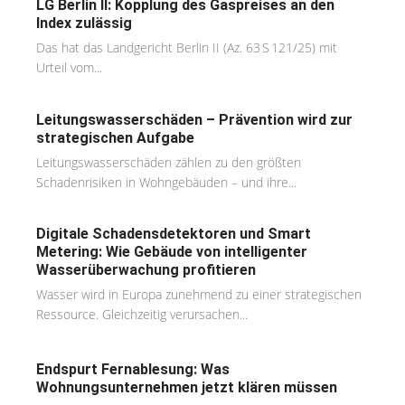
LG Berlin II: Kopplung des Gaspreises an den
Index zulässig
Das hat das Landgericht Berlin II (Az. 63 S 121/25) mit
Urteil vom...
Leitungswasserschäden – Prävention wird zur
strategischen Aufgabe
Leitungswasserschäden zählen zu den größten
Schadenrisiken in Wohngebäuden – und ihre...
Digitale Schadensdetektoren und Smart
Metering: Wie Gebäude von intelligenter
Wasserüberwachung profitieren
Wasser wird in Europa zunehmend zu einer strategischen
Ressource. Gleichzeitig verursachen...
Endspurt Fernablesung: Was
Wohnungsunternehmen jetzt klären müssen