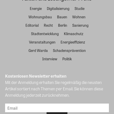
Energie
Digitalisierung
Studie
Wohnungsbau
Bauen
Wohnen
Editorial
Recht
Berlin
Sanierung
Stadtentwicklung
Klimaschutz
Veranstaltungen
Energieeffizienz
Gerd Warda
Schadensprävention
Interview
Politik
Kostenlosen Newsletter erhalten
Mit der Anmeldung erhalten Sie regelmäßig die neusten
Artikel sortiert nach Themen per Email. Sie können diese
Anmeldung jederzeit zurücknehmen.