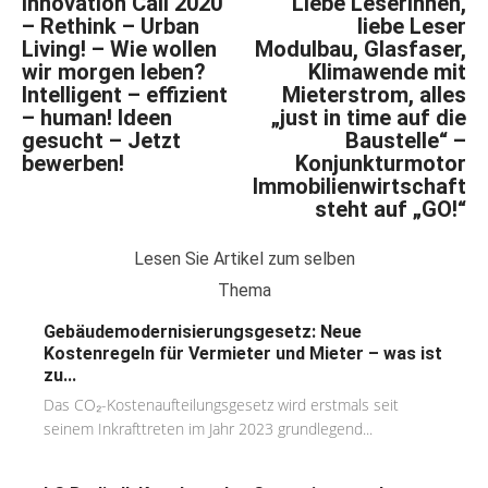
Innovation Call 2020
Liebe Leserinnen,
– Rethink – Urban
liebe Leser
Living! – Wie wollen
Modulbau, Glasfaser,
wir morgen leben?
Klimawende mit
Intelligent – effizient
Mieterstrom, alles
– human! Ideen
„just in time auf die
gesucht – Jetzt
Baustelle“ –
bewerben!
Konjunkturmotor
Immobilienwirtschaft
steht auf „GO!“
Lesen Sie Artikel zum selben
Thema
Gebäudemodernisierungsgesetz: Neue
Kostenregeln für Vermieter und Mieter – was ist
zu...
Das CO₂-Kostenaufteilungsgesetz wird erstmals seit
seinem Inkrafttreten im Jahr 2023 grundlegend...