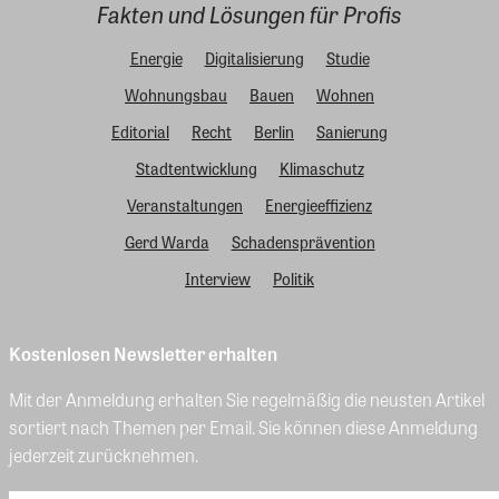
Fakten und Lösungen für Profis
Energie
Digitalisierung
Studie
Wohnungsbau
Bauen
Wohnen
Editorial
Recht
Berlin
Sanierung
Stadtentwicklung
Klimaschutz
Veranstaltungen
Energieeffizienz
Gerd Warda
Schadensprävention
Interview
Politik
Kostenlosen Newsletter erhalten
Mit der Anmeldung erhalten Sie regelmäßig die neusten Artikel
sortiert nach Themen per Email. Sie können diese Anmeldung
jederzeit zurücknehmen.