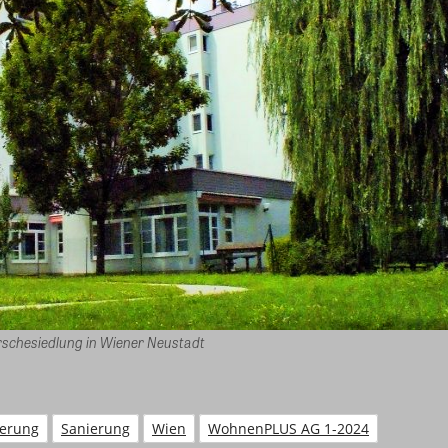
orschesiedlung in Wiener Neustadt
ierung
Sanierung
Wien
WohnenPLUS AG 1-2024