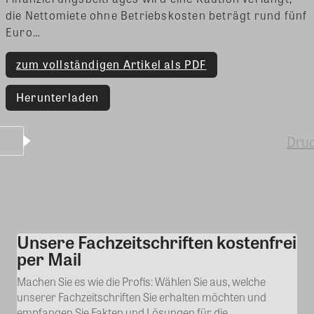
die Nettomiete ohne Betriebskosten beträgt rund fünf
Euro…
zum vollständigen Artikel als PDF
Herunterladen
Dru
Unsere Fachzeitschriften kostenfrei
Kommentar
per Mail
Machen Sie es wie die Profis: Wählen Sie aus, welche
unserer Fachzeitschriften Sie erhalten möchten und
empfangen Sie Fakten und Lösungen für die