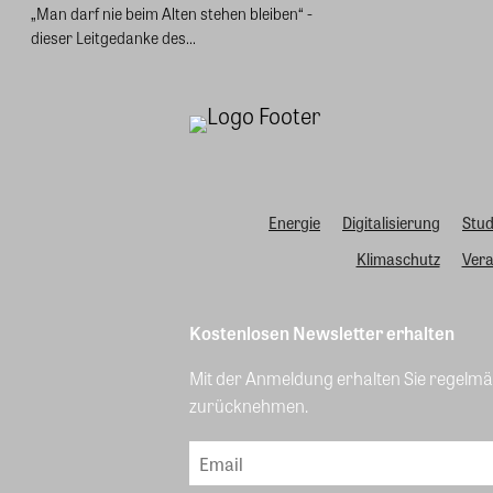
„Man darf nie beim Alten stehen bleiben“ -
dieser Leitgedanke des...
Energie
Digitalisierung
Stud
Klimaschutz
Vera
Kostenlosen Newsletter erhalten
Mit der Anmeldung erhalten Sie regelmäß
zurücknehmen.