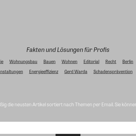
Fakten und Lösungen für Profis
ie
Wohnungsbau
Bauen
Wohnen
Editorial
Recht
Berlin
nstaltungen
Energieeffizienz
Gerd Warda
Schadensprävention
ig die neusten Artikel sortiert nach Themen per Email. Sie könne