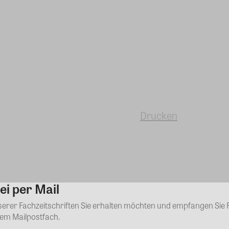
Drucken
ei per Mail
Kommentar
nserer Fachzeitschriften Sie erhalten möchten und empfangen Sie 
rem Mailpostfach.