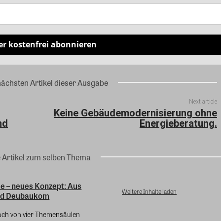
er kostenfrei abonnieren
nächsten Artikel dieser Ausgabe
Next article
Keine Gebäudemodernisierung ohne
nd
Energieberatung.
e Artikel zum selben Thema
 – neues Konzept: Aus
Weitere Inhalte laden
rd Deubaukom
ch von vier Themensäulen