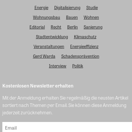
Energie
Digitalisierung
Studie
Wohnungsbau
Bauen
Wohnen
Editorial
Recht
Berlin
Sanierung
Stadtentwicklung
Klimaschutz
Veranstaltungen
Energieeffizienz
Gerd Warda
Schadensprävention
Interview
Politik
Kostenlosen Newsletter erhalten
Mit der Anmeldung erhalten Sie regelmäßig die neusten Artikel
sortiert nach Themen per Email. Sie können diese Anmeldung
jederzeit zurücknehmen.