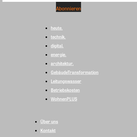
heute.
technik.
digital.
energie.
architektur.
GebäudeTransformation
Leitungswasser
Betriebskosten
WohnenPLUS
Über uns
Kontakt