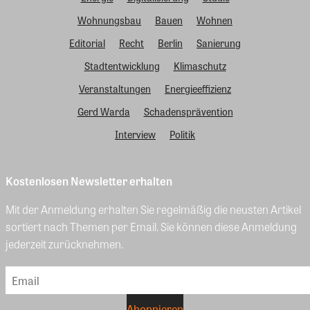
Wohnungsbau
Bauen
Wohnen
Editorial
Recht
Berlin
Sanierung
Stadtentwicklung
Klimaschutz
Veranstaltungen
Energieeffizienz
Gerd Warda
Schadensprävention
Interview
Politik
Kostenlosen Newsletter erhalten
Mit der Anmeldung erhalten Sie regelmäßig die neusten Artikel
sortiert nach Themen per Email. Sie können diese Anmeldung
jederzeit zurücknehmen.