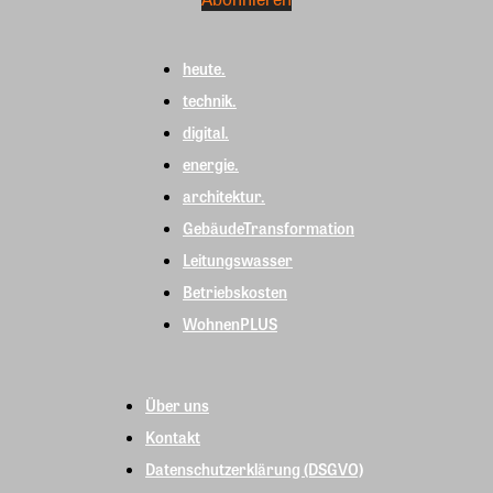
heute.
technik.
digital.
energie.
architektur.
GebäudeTransformation
Leitungswasser
Betriebskosten
WohnenPLUS
Über uns
Kontakt
Datenschutzerklärung (DSGVO)