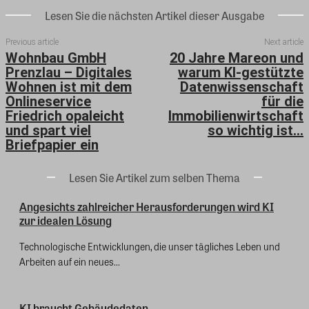
Lesen Sie die nächsten Artikel dieser Ausgabe
Previous article
Next article
Wohnbau GmbH
20 Jahre Mareon und
Prenzlau – Digitales
warum KI-gestützte
Wohnen ist mit dem
Datenwissenschaft
Onlineservice
für die
Friedrich opaleicht
Immobilienwirtschaft
und spart viel
so wichtig ist…
Briefpapier ein
Lesen Sie Artikel zum selben Thema
Angesichts zahlreicher Herausforderungen wird KI
zur idealen Lösung
Technologische Entwicklungen, die unser tägliches Leben und
Arbeiten auf ein neues...
KI braucht Gebäudedaten