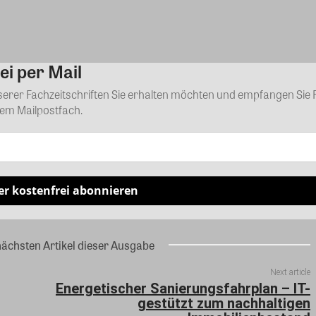
ei per Mail
Kommentar
nserer Fachzeitschriften Sie erhalten möchten und empfangen Sie 
rem Mailpostfach.
er kostenfrei abonnieren
nächsten Artikel dieser Ausgabe
Next article
Energetischer Sanierungsfahrplan – IT-
gestützt zum nachhaltigen