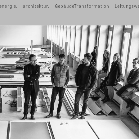
energie.
architektur.
GebäudeTransformation
Leitungsw