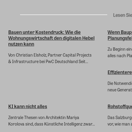
Lesen Si
Bauen unter Kostendruck: Wie die
Wenn Baupr
Wohnungswirtschaft den digitalen Hebel
Planungsfe
nutzen kann
Zu Beginn ei
Von Christian Elsholz, Partner Capital Projects
alles nach Pla
& Infrastructure bei PwC Deutschland Seit...
Effizienter
Die Notwendig
neue Generat
KI kann nicht alles
Rohstoffque
Zentrale Thesen von Architektin Mariya
Das Salzburg
Korolova sind, dass Künstliche Intelligenz zwar...
vor, wie man 