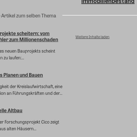
Immobilienbestand
e Artikel zum selben Thema
ojekte scheitern: vom
Weitere Inhalte laden
hler zum Millionenschaden
nes neuen Bauprojekts scheint
n zu laufen:...
es Planen und Bauen
keit der Kreislaufwirtschaft, eine
ion an Führungskräften und der...
lle Altbau
er Forschungsprojekt Cico zeigt
aus alten Häusern...