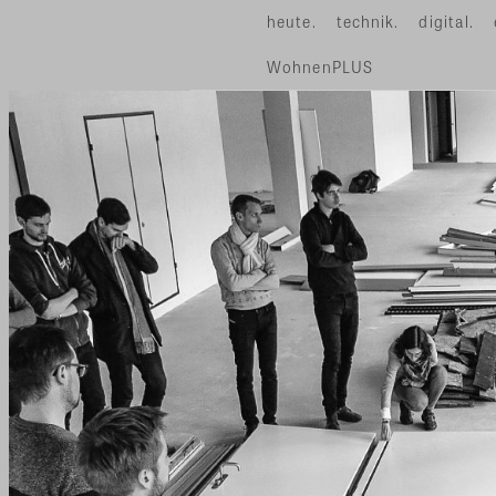
heute.
technik.
digital.
WohnenPLUS