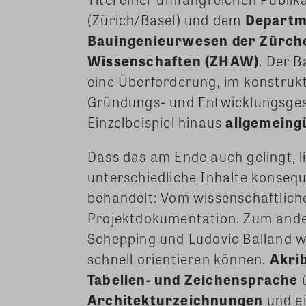
(Zürich/Basel) und dem
Departme
Bauingenieurwesen der Zürch
Wissenschaften (ZHAW)
. Der B
eine Überforderung, im konstruktiv
Gründungs- und Entwicklungsgesc
Einzelbeispiel hinaus
allgemeingü
Dass das am Ende auch gelingt, l
unterschiedliche Inhalte konseq
behandelt: Vom wissenschaftlich
Projektdokumentation. Zum ande
Schepping und Ludovic Balland we
schnell orientieren können.
Akri
Tabellen- und Zeichensprache
ü
Architekturzeichnungen
und e