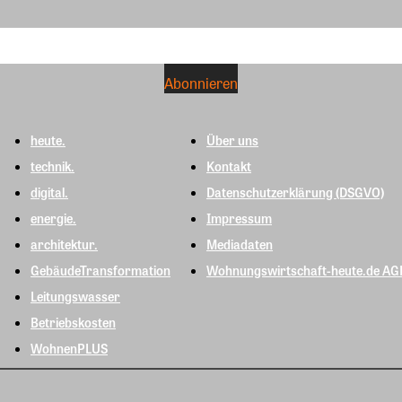
heute.
Über uns
technik.
Kontakt
digital.
Datenschutzerklärung (DSGVO)
energie.
Impressum
architektur.
Mediadaten
GebäudeTransformation
Wohnungswirtschaft-heute.de AG
Leitungswasser
Betriebskosten
WohnenPLUS