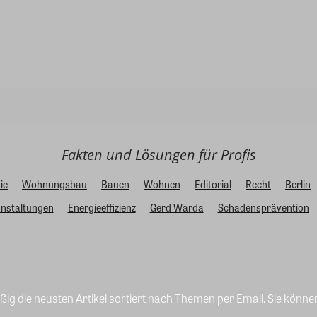
Fakten und Lösungen für Profis
ie
Wohnungsbau
Bauen
Wohnen
Editorial
Recht
Berlin
nstaltungen
Energieeffizienz
Gerd Warda
Schadensprävention
ig die neusten Artikel sortiert nach Themen per Email. Sie könne