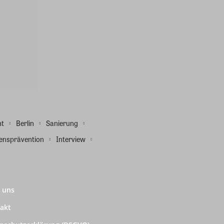
ht
Berlin
Sanierung
ensprävention
Interview
 uns
akt