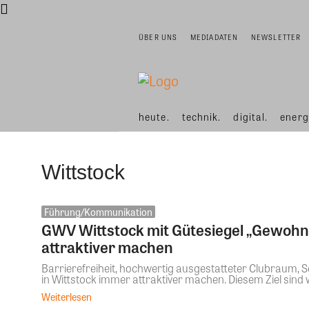
ÜBER UNS
MEDIADATEN
NEWSLETTER
heute.
technik.
digital.
energ
Wittstock
Führung/Kommunikation
GWV Wittstock mit Gütesiegel „Gewohnt 
attraktiver machen
Barrierefreiheit, hochwertig ausgestatteter Clubraum,
in Wittstock immer attraktiver machen. Diesem Ziel sind wi
Weiterlesen