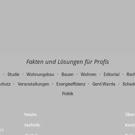
Fakten und Lösungen für Profis
g
Studie
Wohnungsbau
Bauen
Wohnen
Editorial
Rec
chutz
Veranstaltungen
Energieeffizienz
Gerd Warda
Schad
Politik
heute.
Über
technik.
Kont
rt