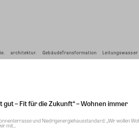
ie.
architektur.
GebäudeTransformation
Leitungswasser
gut – Fit für die Zukunft“ – Wohnen immer
 Sonnenterrasse und Niedrigenergiehausstandard: „Wir wollen W
r mit...