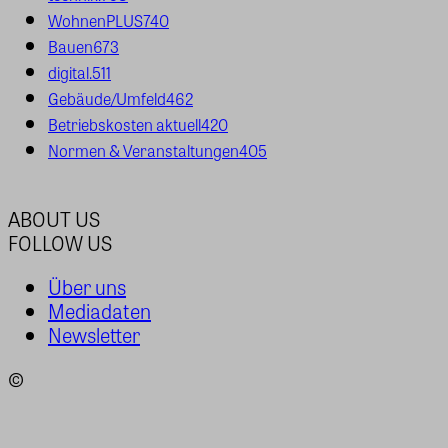
WohnenPLUS
740
Bauen
673
digital.
511
Gebäude/Umfeld
462
Betriebskosten aktuell
420
Normen & Veranstaltungen
405
ABOUT US
FOLLOW US
Über uns
Mediadaten
Newsletter
©