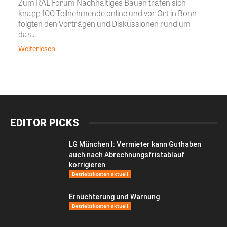
Zum RAL Forum Nachhaltiges Bauen trafen sich
knapp 100 Teilnehmende online und vor Ort in Bonn
folgten den Vorträgen und Diskussionen rund um
das...
Weiterlesen
EDITOR PICKS
LG München I: Vermieter kann Guthaben
auch nach Abrechnungsfristablauf
korrigieren
Betriebskosten aktuell
Ernüchterung und Warnung
Betriebskosten aktuell