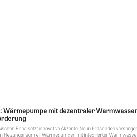
n: Wärmepumpe mit dezentraler Warmwasserb
örderung
ischen Pirna setzt innovative Akzente: Neun Erdsonden versorge
len Heizungsraum elf Wärmepumpen mit integrierter Warmwasserb