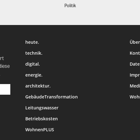
Politik
heute.
Über
technik.
Kont
rt
digital.
Date
diese
.
energie.
Imp
architektur.
Medi
GebäudeTransformation
Wohn
Leitungswasser
Betriebskosten
WohnenPLUS