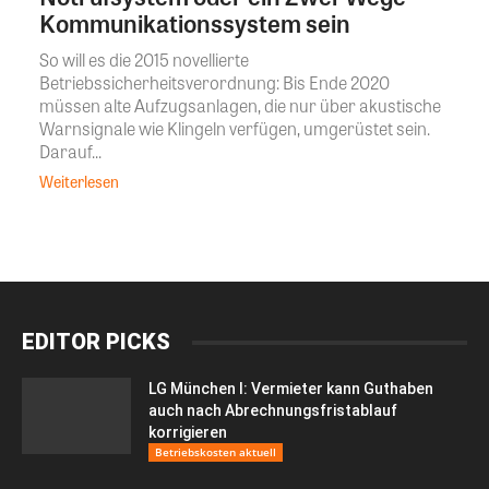
Kommunikationssystem sein
So will es die 2015 novellierte
Betriebssicherheitsverordnung: Bis Ende 2020
müssen alte Aufzugsanlagen, die nur über akustische
Warnsignale wie Klingeln verfügen, umgerüstet sein.
Darauf...
Weiterlesen
EDITOR PICKS
LG München I: Vermieter kann Guthaben
auch nach Abrechnungsfristablauf
korrigieren
Betriebskosten aktuell