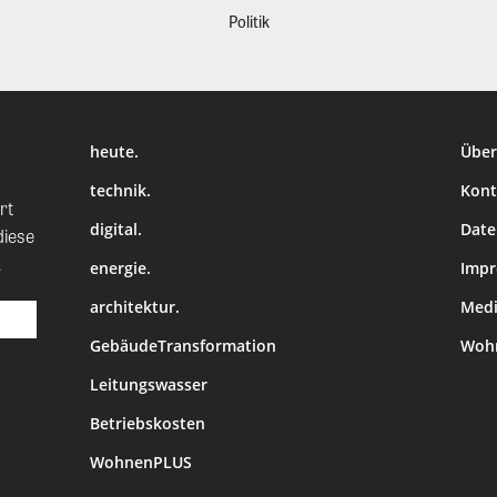
Politik
heute.
Über
technik.
Kont
rt
digital.
Date
diese
.
energie.
Imp
architektur.
Medi
GebäudeTransformation
Wohn
Leitungswasser
Betriebskosten
WohnenPLUS