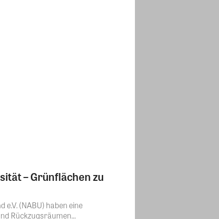
ität – Grünflächen zu
 e.V. (NABU) haben eine
 und Rückzugsräumen...