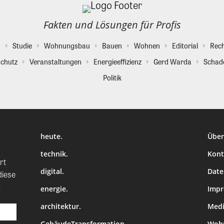
Fakten und Lösungen für Profis
g
Studie
Wohnungsbau
Bauen
Wohnen
Editorial
Rec
chutz
Veranstaltungen
Energieeffizienz
Gerd Warda
Schad
Politik
heute.
Über
technik.
Kont
rt
digital.
Date
diese
.
energie.
Imp
architektur.
Medi
GebäudeTransformation
Wohn