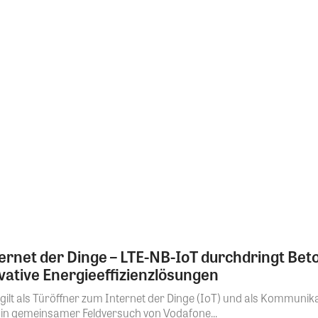
ternet der Dinge – LTE-NB-IoT durchdringt Be
vative Energieeffizienzlösungen
lt als Türöffner zum Internet der Dinge (IoT) und als Kommunika
 Ein gemeinsamer Feldversuch von Vodafone...