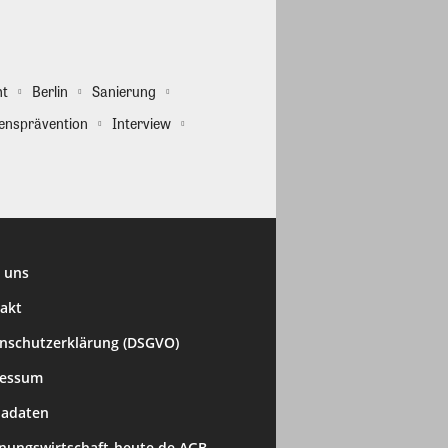
ht
Berlin
Sanierung
ensprävention
Interview
 uns
akt
nschutzerklärung (DSGVO)
ressum
adaten
ungswirtschaft-heute.de AGB