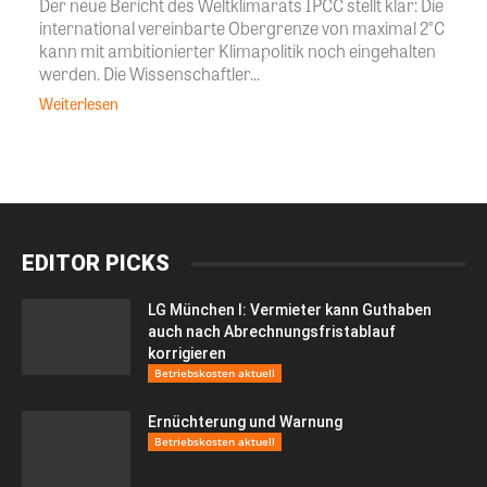
Der neue Bericht des Weltklimarats IPCC stellt klar: Die
international vereinbarte Obergrenze von maximal 2°C
kann mit ambitionierter Klimapolitik noch eingehalten
werden. Die Wissenschaftler...
Weiterlesen
EDITOR PICKS
LG München I: Vermieter kann Guthaben
auch nach Abrechnungsfristablauf
korrigieren
Betriebskosten aktuell
Ernüchterung und Warnung
Betriebskosten aktuell