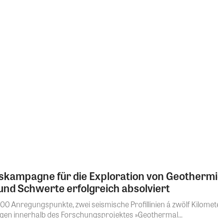
skampagne für die Exploration von Geothermi
nd Schwerte erfolgreich absolviert
0 Anregungspunkte, zwei seismische Profillinien á zwölf Kilome
gen innerhalb des Forschungsprojektes »Geothermal...