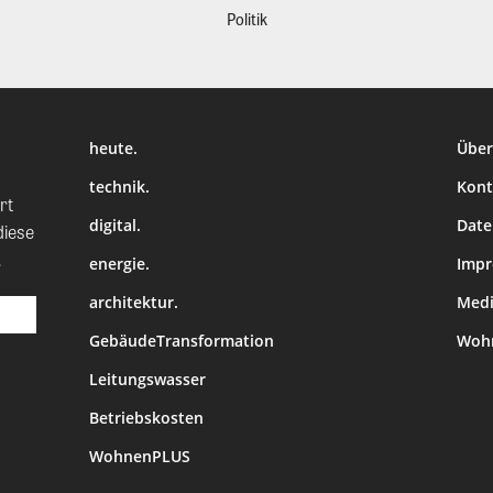
Politik
heute.
Über
technik.
Kont
rt
digital.
Date
diese
.
energie.
Imp
architektur.
Medi
GebäudeTransformation
Wohn
Leitungswasser
Betriebskosten
WohnenPLUS