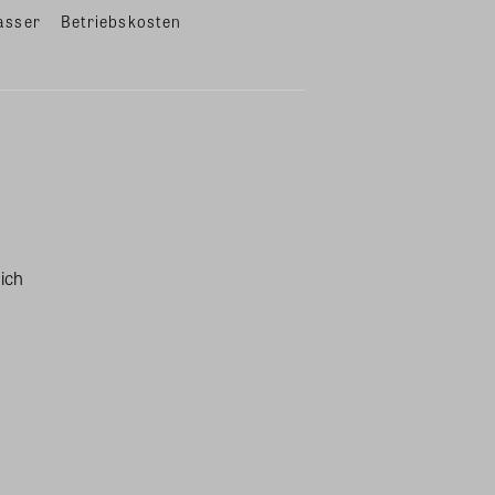
asser
Betriebskosten
sich