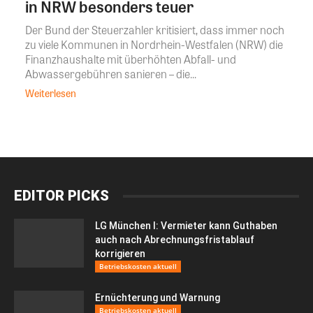
in NRW besonders teuer
Der Bund der Steuerzahler kritisiert, dass immer noch
zu viele Kommunen in Nordrhein-Westfalen (NRW) die
Finanzhaushalte mit überhöhten Abfall- und
Abwassergebühren sanieren – die...
Weiterlesen
EDITOR PICKS
LG München I: Vermieter kann Guthaben
auch nach Abrechnungsfristablauf
korrigieren
Betriebskosten aktuell
Ernüchterung und Warnung
Betriebskosten aktuell