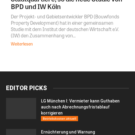
BPD und IW Köln
Der Projekt- und Gebietsentwickler BPD (Bouwfonds
Property Development) hat in einer gemeinsamen
Studie mit dem Institut der deutschen Wirtschaft e.V.
(IW) den Zusammenhang von...
Weiterlesen
EDITOR PICKS
LG München I: Vermieter kann Guthaben
auch nach Abrechnungsfristablauf
korrigieren
Betriebskosten aktuell
Ernüchterung und Warnung