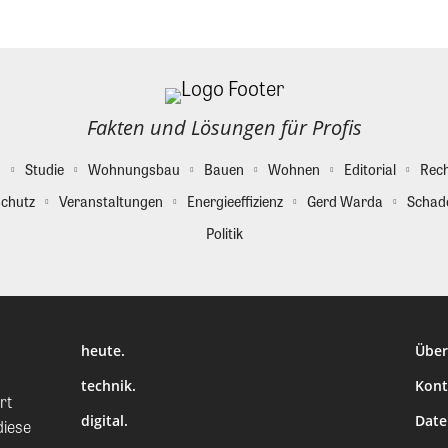
Fakten und Lösungen für Profis
g
Studie
Wohnungsbau
Bauen
Wohnen
Editorial
Rec
chutz
Veranstaltungen
Energieeffizienz
Gerd Warda
Schad
Politik
heute.
Über
technik.
Kont
rt
digital.
Date
diese