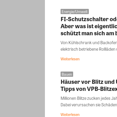
Energie/Umwelt
FI-Schutzschalter ode
Aber was ist eigentli
schützt man sich am
Von Kühlschrank und Backofen 
elektrisch betriebene Rollläde
Weiterlesen
Bauen
Häuser vor Blitz und
Tipps von VPB-Blitze
Millionen Blitze zucken jedes Ja
Dabei verursachen sie Schäden,
Weiterlesen