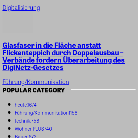
Digitalisierung
Glasfaser in die Fläche anstatt
Flickenteppich durch Doppelausbau –
Verbände fordern Überarbeitung des
DigiNetz-Gesetzes
Führung/Kommunikation
POPULAR CATEGORY
heute.
1674
Führung/Kommunikation
1158
technik.
758
WohnenPLUS
740
Bauen
673