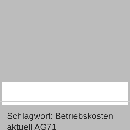
NACHHALTIG
WOHNEN UND BAUEN
Schlagwort:
Betriebskosten
aktuell AG71