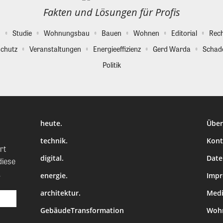
Fakten und Lösungen für Profis
g
Studie
Wohnungsbau
Bauen
Wohnen
Editorial
Rec
chutz
Veranstaltungen
Energieeffizienz
Gerd Warda
Schad
Politik
heute.
Über
technik.
Kont
rt
digital.
Date
diese
.
energie.
Imp
architektur.
Medi
GebäudeTransformation
Wohn