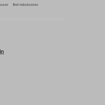
asser
Betriebskosten
in