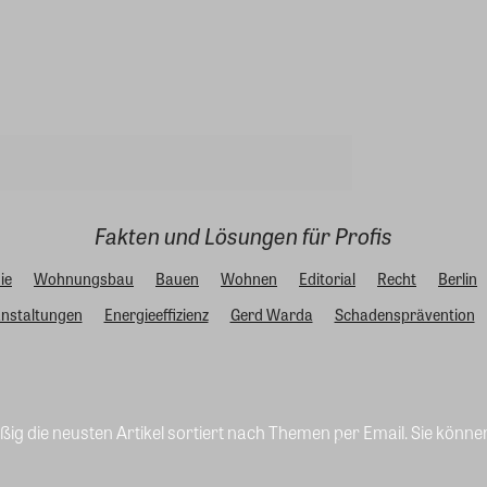
Fakten und Lösungen für Profis
ie
Wohnungsbau
Bauen
Wohnen
Editorial
Recht
Berlin
nstaltungen
Energieeffizienz
Gerd Warda
Schadensprävention
ig die neusten Artikel sortiert nach Themen per Email. Sie könne