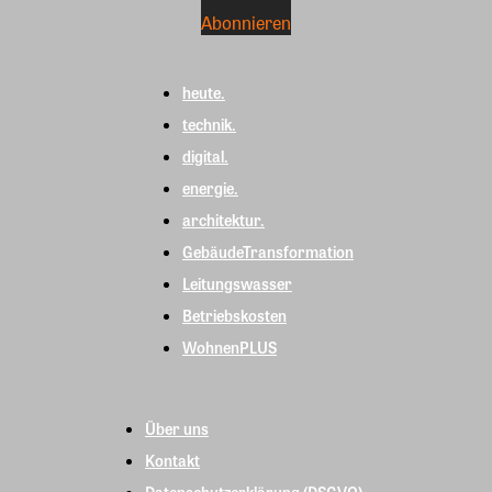
heute.
technik.
digital.
energie.
architektur.
GebäudeTransformation
Leitungswasser
Betriebskosten
WohnenPLUS
Über uns
Kontakt