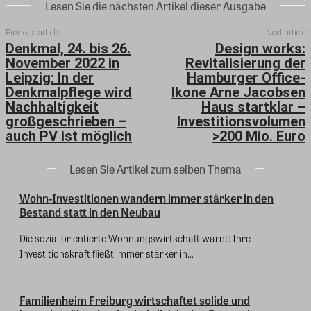
Lesen Sie die nächsten Artikel dieser Ausgabe
Previous article
Next article
Denkmal, 24. bis 26.
Design works:
November 2022 in
Revitalisierung der
Leipzig: In der
Hamburger Office-
Denkmalpflege wird
Ikone Arne Jacobsen
Nachhaltigkeit
Haus startklar –
großgeschrieben –
Investitionsvolumen
auch PV ist möglich
>200 Mio. Euro
Lesen Sie Artikel zum selben Thema
Wohn-Investitionen wandern immer stärker in den
Bestand statt in den Neubau
Die sozial orientierte Wohnungswirtschaft warnt: Ihre
Investitionskraft fließt immer stärker in...
Familienheim Freiburg wirtschaftet solide und