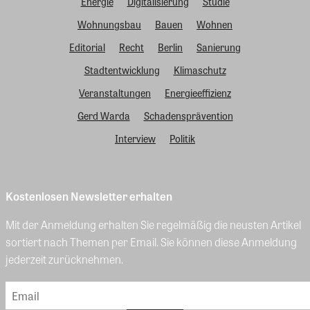
Energie
Digitalisierung
Studie
Wohnungsbau
Bauen
Wohnen
Editorial
Recht
Berlin
Sanierung
Stadtentwicklung
Klimaschutz
Veranstaltungen
Energieeffizienz
Gerd Warda
Schadensprävention
Interview
Politik
Kostenlosen Newsletter erhalten
Mit der Anmeldung erhalten Sie regelmäßig die neusten Artikel
sortiert nach Themen per Email. Sie können diese Anmeldung
jederzeit zurücknehmen.