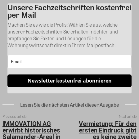
Unsere Fachzeitschriften kostenfrei
Kommentar
per Mail
Machen Sie es wie die Profis: Wählen Sie aus, welche
unserer Fachzeitschriften Sie erhalten möchten und
empfangen Sie Fakten und Lösungen für die
Wohnungswirtschaft direkt in Ihrem Mailpostfach.
Newsletter kostenfrei abonnieren
Lesen Sie die nächsten Artikel dieser Ausgabe
Previous article
Next article
IMMOVATION AG
Vermietung: Für den
erwirbt historisches
ersten Eindruck gibt
Salamander-Areal in
es keine zweite