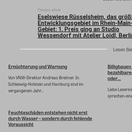
Previous article
Eselswiese Rüsselsheim, das größ
Entwicklungsgebiet im Rhein-Main
Gebiet: 1. Preis ging an Studio
Wessendorf mit Atelier Loidl, Berli
Lesen Si
Ernüchterung und Warnung
Billigbauen
bezahlbare
Von VNW-Direktor Andreas Breitner. In
oder...
Schleswig-Holstein und Hamburg sind im
Liebe Leserinn
vergangenen Jahr...
sprechen eine
Feuchteschäden entstehen nicht erst
durch Wasser – sondern durch fehlende
Voraussicht