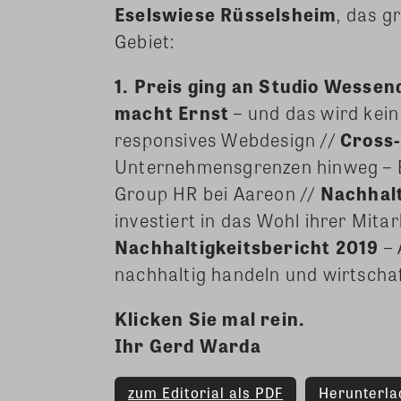
Eselswiese Rüsselsheim
, das g
Gebiet:
1. Preis ging an Studio Wessend
macht Ernst
– und das wird ke
responsives Webdesign //
Cross
Unternehmensgrenzen hinweg – Ei
Group HR bei Aareon //
Nachhal
investiert in das Wohl ihrer Mitar
Nachhaltigkeitsbericht 2019
– 
nachhaltig handeln und wirtscha
Klicken Sie mal rein.
Ihr Gerd Warda
zum Editorial als PDF
Herunterla