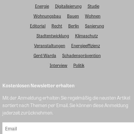
Energie
Digitalisierung
Studie
Wohnungsbau
Bauen
Wohnen
Editorial
Recht
Berlin
Sanierung
Stadtentwicklung
Klimaschutz
Veranstaltungen
Energieeffizienz
Gerd Warda
Schadensprävention
Interview
Politik
Kostenlosen Newsletter erhalten
Mit der Anmeldung erhalten Sie regelmäßig die neusten Artikel
sortiert nach Themen per Email. Sie können diese Anmeldung
jederzeit zurücknehmen.