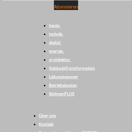
heute.
technik.
digital.
energie.
architektur.
GebäudeTransformation
Leitungswasser
Betriebskosten
WohnenPLUS
Über uns
Kontakt