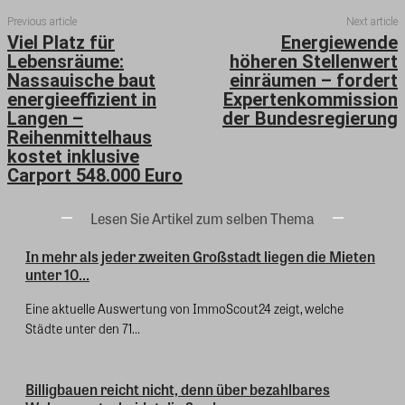
Previous article
Next article
Viel Platz für
Energiewende
Lebensräume:
höheren Stellenwert
Nassauische baut
einräumen – fordert
energieeffizient in
Expertenkommission
Langen –
der Bundesregierung
Reihenmittelhaus
kostet inklusive
Carport 548.000 Euro
Lesen Sie Artikel zum selben Thema
In mehr als jeder zweiten Großstadt liegen die Mieten
unter 10...
Eine aktuelle Auswertung von ImmoScout24 zeigt, welche
Städte unter den 71...
Billigbauen reicht nicht, denn über bezahlbares