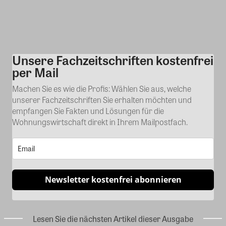
Unsere Fachzeitschriften kostenfrei
Kommentar
per Mail
Machen Sie es wie die Profis: Wählen Sie aus, welche
unserer Fachzeitschriften Sie erhalten möchten und
empfangen Sie Fakten und Lösungen für die
Wohnungswirtschaft direkt in Ihrem Mailpostfach.
Newsletter kostenfrei abonnieren
Lesen Sie die nächsten Artikel dieser Ausgabe