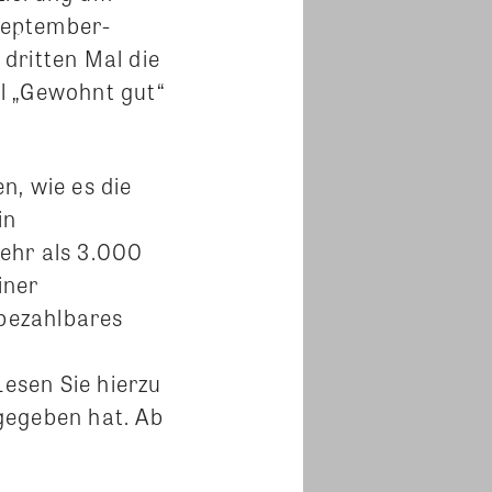
September-
dritten Mal die
l „Gewohnt gut“
, wie es die
in
ehr als 3.000
iner
 bezahlbares
esen Sie hierzu
gegeben hat. Ab