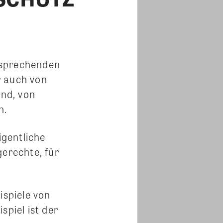
tsprechenden
r auch von
nd, von
n.
igentliche
gerechte, für
ispiele von
piel ist der