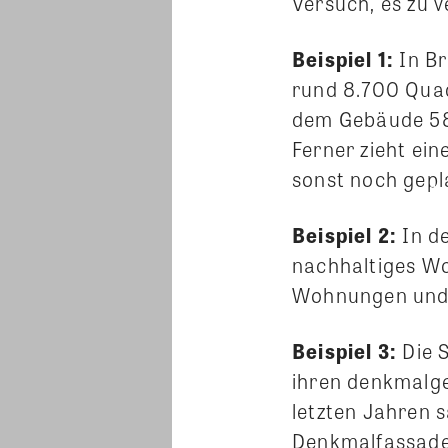
Versuch, es zu v
Beispiel 1:
In B
rund 8.700 Quad
dem Gebäude 58
Ferner zieht ein
sonst noch geplan
Beispiel 2:
In d
nachhaltiges Wo
Wohnungen und d
Beispiel 3:
Die 
ihren denkmalg
letzten Jahren s
Denkmalfassade 