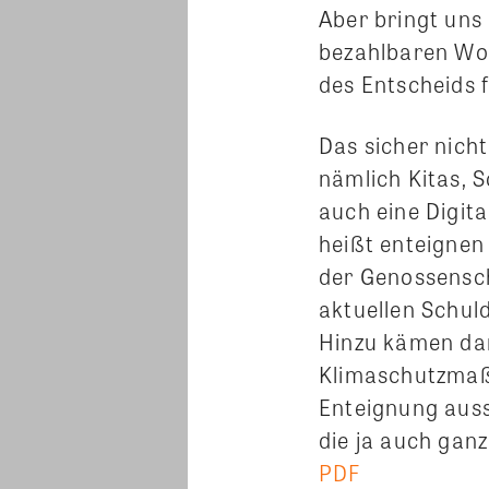
Aber bringt uns
bezahlbaren Woh
des Entscheids 
Das sicher nicht
nämlich Kitas, 
auch eine Digit
heißt enteignen
der Genossensch
aktuellen Schul
Hinzu kämen dan
Klimaschutzmaßn
Enteignung auss
die ja auch gan
PDF