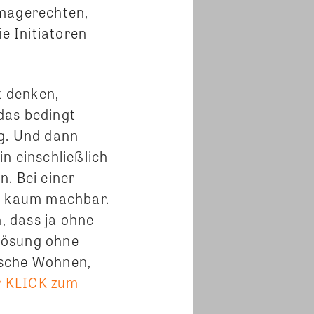
imagerechten,
e Initiatoren
t denken,
das bedingt
ng. Und dann
n einschließlich
. Bei einer
ro kaum machbar.
, dass ja ohne
Lösung ohne
tsche Wohnen,
r KLICK zum