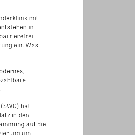
derklinik mit
entstehen in
arrierefrei.
htung ein. Was
modernes,
ezahlbare
.
 (SWG) hat
atz in den
 Dämmung auf die
uzierung um