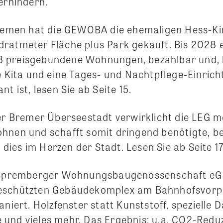
erhindern.
remen hat die GEWOBA die ehemaligen Hess-Kin
ratmeter Fläche plus Park gekauft. Bis 2028 
 preisgebundene Wohnungen, bezahlbar und, b
e Kita und eine Tages- und Nachtpflege-Einric
t ist, lesen Sie ab Seite 15.
er Bremer Überseestadt verwirklicht die LEG 
hnen und schafft somit dringend benötigte, b
ies im Herzen der Stadt. Lesen Sie ab Seite 17
Spremberger Wohnungsbaugenossenschaft eG
eschützten Gebäudekomplex am Bahnhofsvorpl
aniert. Holzfenster statt Kunststoff, spezielle
und vieles mehr. Das Ergebnis: u.a. CO2-Red