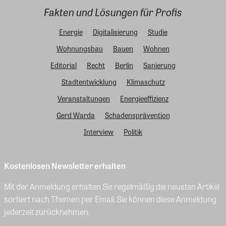
Fakten und Lösungen für Profis
Energie
Digitalisierung
Studie
Wohnungsbau
Bauen
Wohnen
Editorial
Recht
Berlin
Sanierung
Stadtentwicklung
Klimaschutz
Veranstaltungen
Energieeffizienz
Gerd Warda
Schadensprävention
Interview
Politik
Kostenlosen Newsletter erhalten
Mit der Anmeldung erhalten Sie regelmäßig die neusten Artikel
sortiert nach Themen per Email. Sie können diese Anmeldung
jederzeit zurücknehmen.