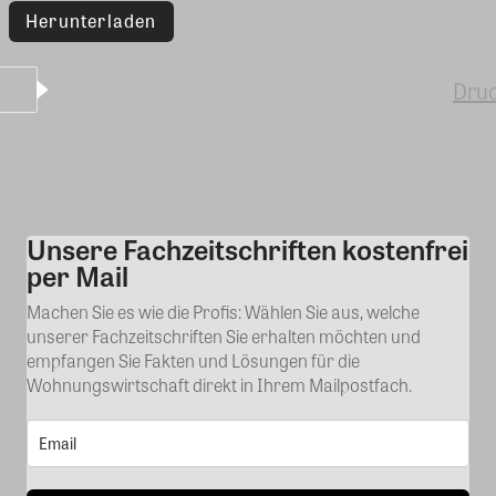
Herunterladen
Dru
Unsere Fachzeitschriften kostenfrei
Kommentar
per Mail
Machen Sie es wie die Profis: Wählen Sie aus, welche
unserer Fachzeitschriften Sie erhalten möchten und
empfangen Sie Fakten und Lösungen für die
Wohnungswirtschaft direkt in Ihrem Mailpostfach.