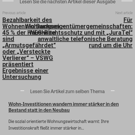
Lesen Sie die nächsten Artikel dieser Ausgabe
Previous article
Next article
Bezahlbarkeit des
Für
Wohnens in Sachsen –
Wohnungseigentümergemeinschaften:
45 % der Haushalte
WEG-Rechtsschutz und mit „JuraTel“
sind
anwaltliche telefonische Beratung
„Armutsgefährdet“
rund um die Uhr
oder „Versteckte
Verlierer“ – VSWG
präsentiert
Ergebnisse einer
Untersuchung
Lesen Sie Artikel zum selben Thema
Wohn-Investitionen wandern immer stärker in den
Bestand statt in den Neubau
Die sozial orientierte Wohnungswirtschaft warnt: Ihre
Investitionskraft fließt immer stärker in...