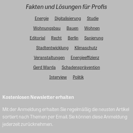
Fakten und Lösungen für Profis
Energie
Digitalisierung
Studie
Wohnungsbau
Bauen
Wohnen
Editorial
Recht
Berlin
Sanierung
Stadtentwicklung
Klimaschutz
Veranstaltungen
Energieeffizienz
Gerd Warda
Schadensprävention
Interview
Politik
Kostenlosen Newsletter erhalten
Mit der Anmeldung erhalten Sie regelmäßig die neusten Artikel
sortiert nach Themen per Email. Sie können diese Anmeldung
jederzeit zurücknehmen.