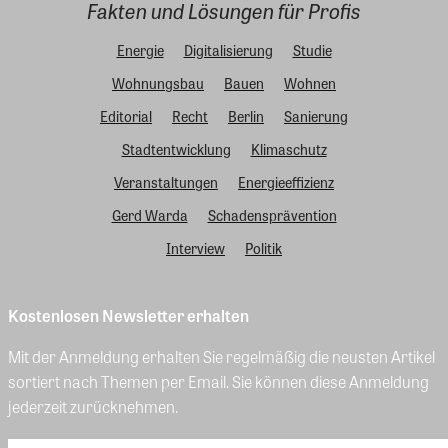
Fakten und Lösungen für Profis
Energie
Digitalisierung
Studie
Wohnungsbau
Bauen
Wohnen
Editorial
Recht
Berlin
Sanierung
Stadtentwicklung
Klimaschutz
Veranstaltungen
Energieeffizienz
Gerd Warda
Schadensprävention
Interview
Politik
Kostenlosen Newsletter erhalten
Mit der Anmeldung erhalten Sie regelmäßig die neusten Artikel
sortiert nach Themen per Email. Sie können diese Anmeldung
jederzeit zurücknehmen.