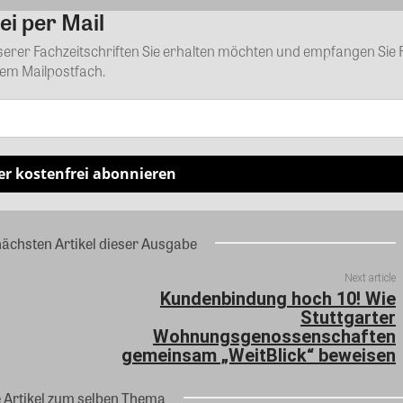
ei per Mail
Kommentar
nserer Fachzeitschriften Sie erhalten möchten und empfangen Sie 
rem Mailpostfach.
er kostenfrei abonnieren
nächsten Artikel dieser Ausgabe
Next article
Kundenbindung hoch 10! Wie
Stuttgarter
Wohnungsgenossenschaften
gemeinsam „WeitBlick“ beweisen
e Artikel zum selben Thema