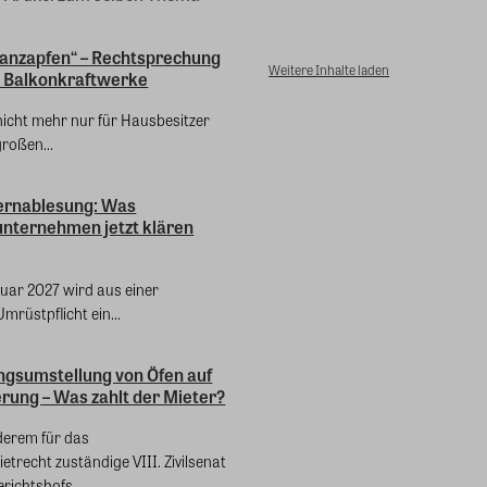
„anzapfen“ – Rechtsprechung
Weitere Inhalte laden
 Balkonkraftwerke
 nicht mehr nur für Hausbesitzer
großen...
ernablesung: Was
ternehmen jetzt klären
nuar 2027 wird aus einer
mrüstpflicht ein...
ngsumstellung von Öfen auf
rung – Was zahlt der Mieter?
derem für das
recht zuständige VIII. Zivilsenat
richtshofs...