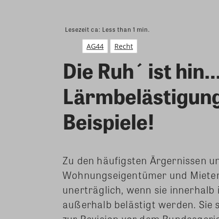
Lesezeit ca:
Less than 1
min.
AG44
Recht
Die Ruh´ ist hin
Lärmbelästigung 
Beispiele!
Zu den häufigsten Ärgernissen u
Wohnungseigentümer und Mieter 
unerträglich, wenn sie innerhalb
außerhalb belästigt werden.
Sie 
zur Revision vor dem Bundesgeri