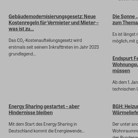
Gebäudemodernisierungsgesetz: Neue
Die Sonne 
Kostenregeln für Vermieter und Mieter –
zum Thema
was ist zu...
Es ist längst
Das CO₂-Kostenaufteilungsgesetz wird
möglich, mit 
erstmals seit seinem Inkrafttreten im Jahr 2023
grundlegend...
Endspurt F
Wohnungsun
müssen
Ab dem 1. Ja
technischen U
Energy Sharing gestartet – aber
BGH: Heizu
Hindernisse bleiben
Wärmeliefe
Mit dem Start des Energy Sharing in
Der unter an
Deutschland kommt die Energiewende...
Wohnraummiet
des Bundesge