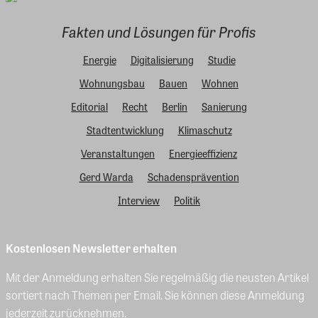
Fakten und Lösungen für Profis
Energie
Digitalisierung
Studie
Wohnungsbau
Bauen
Wohnen
Editorial
Recht
Berlin
Sanierung
Stadtentwicklung
Klimaschutz
Veranstaltungen
Energieeffizienz
Gerd Warda
Schadensprävention
Interview
Politik
Kostenlosen Newsletter erhalten
Mit der Anmeldung erhalten Sie regelmäßig die neusten Artikel
sortiert nach Themen per Email. Sie können diese Anmeldung
jederzeit zurücknehmen.