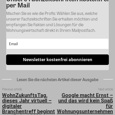
per Mail
Machen Sie es wie die Profis: Wählen Sie aus, welche
unserer Fachzeitschriften Sie erhalten möchten und
empfangen Sie Fakten und Lösungen für die
Wohnungswirtschaft direkt in Ihrem Mailpostfach.
Newsletter kostenfrei abonnieren
Lesen Sie die nächsten Artikel dieser Ausgabe
Previous article
Next article
WohnZukunftsTag,
Google macht Ernst –
dieses Jahr virtuell –
und das wird kein Spaß
digitaler
für
Branchentreff beginnt
Wohnungsunternehmen