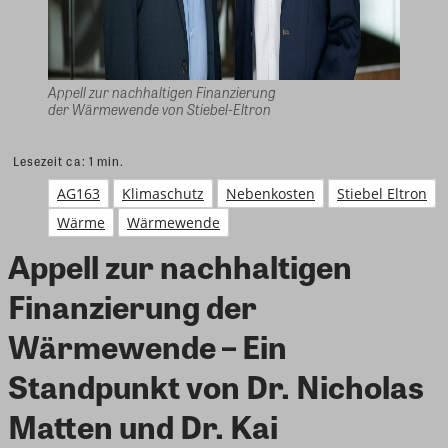
Appell zur nachhaltigen Finanzierung
der Wärmewende von Stiebel-Eltron
Lesezeit ca:
1
min.
AG163
Klimaschutz
Nebenkosten
Stiebel Eltron
Wärme
Wärmewende
Appell zur nachhaltigen
Finanzierung der
Wärmewende – Ein
Standpunkt von Dr. Nicholas
Matten und Dr. Kai