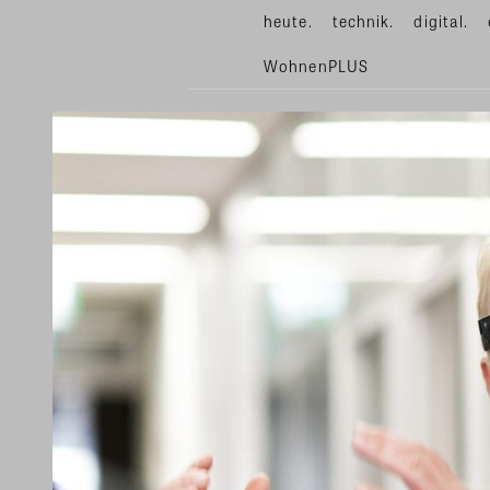
heute.
technik.
digital.
WohnenPLUS