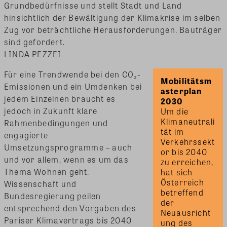
Grundbedürfnisse und stellt Stadt und Land
hinsichtlich der Bewältigung der Klimakrise im selben
Zug vor beträchtliche Herausforderungen. Bauträger
sind gefordert.
LINDA PEZZEI
Für eine Trendwende bei den CO₂-
Mobilitätsm
Emissionen und ein Umdenken bei
asterplan 
jedem Einzelnen braucht es
jedoch in Zukunft klare
Um die 
Klimaneutrali
Rahmenbedingungen und
tät im 
engagierte
Verkehrssekt
Umsetzungsprogramme – auch
or bis 2040 
und vor allem, wenn es um das
zu erreichen, 
Thema Wohnen geht.
hat sich 
Österreich 
Wissenschaft und
betreffend 
Bundesregierung peilen
der 
entsprechend den Vorgaben des
Neuausricht
Pariser Klimavertrags bis 2040
ung des 