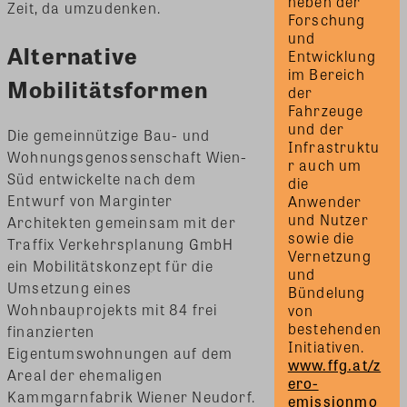
neben der 
Zeit, da umzudenken.
Forschung 
und 
Alternative
Entwicklung 
im Bereich 
Mobilitätsformen
der 
Fahrzeuge 
und der 
Die gemeinnützige Bau- und
Infrastruktu
Wohnungsgenossenschaft Wien-
r auch um 
Süd entwickelte nach dem
die 
Entwurf von Marginter
Anwender 
und Nutzer 
Architekten gemeinsam mit der
sowie die 
Traffix Verkehrsplanung GmbH
Vernetzung 
ein Mobilitätskonzept für die
und 
Umsetzung eines
Bündelung 
Wohnbauprojekts mit 84 frei
von 
bestehenden 
finanzierten
Eigentumswohnungen auf dem
www.ffg.at/z
Areal der ehemaligen
ero-
Kammgarnfabrik Wiener Neudorf.
emissionmo