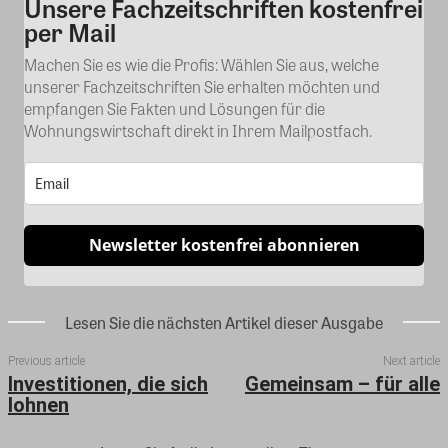
Unsere Fachzeitschriften kostenfrei
Kommentar
per Mail
Machen Sie es wie die Profis: Wählen Sie aus, welche
unserer Fachzeitschriften Sie erhalten möchten und
empfangen Sie Fakten und Lösungen für die
Wohnungswirtschaft direkt in Ihrem Mailpostfach.
Newsletter kostenfrei abonnieren
Lesen Sie die nächsten Artikel dieser Ausgabe
Previous article
Next article
Investitionen, die sich
Gemeinsam – für alle
lohnen