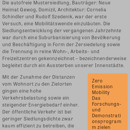
Die autofreie Mustersiedlung, Bauträger: Neue
Heimat Gewog, Domizil, Architektur: Cornelia
Schindler und Rudolf Szedenik, war der erste
Versuch, eine Mobilitätswende einzuläuten. Die
Siedlungsentwicklung der vergangenen Jahrzehnte
war durch eine Suburbanisierung von Bevölkerung
und Beschäftigung in Form der Zersiedelung sowie
die Trennung in reine Wohn-, Arbeits- und
Freizeitzentren gekennzeichnet – bezeichnenderweise
begleitet durch ein Aussterben unserer Innenstädte.
Mit der Zunahme der Distanzen
Zero 
vom Wohnort zu den Zielorten
Emission 
gingen eine hohe
Mobility 

Verkehrsbelastung sowie ein
Das 
Forschungs- 
steigender Energiebedarf einher.
und 
Der öffentliche Verkehr ist bei
Demonstrati
geringer Siedlungsdichte zwar
onsprogram
kaum effizient zu betreiben, die
m zielen 