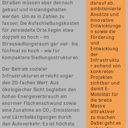
Straßen müssen aber dennoch
darauf ab, 
ambitionierte 
gebaut und instandgehalten
Ansätze und 
werden. Um es in Zahlen zu
innovative 
fassen: Die Aufschließungskosten
Entwicklunge
für zersiedelte Orte liegen etwa
n sowie die 
doppelt so hoch – im
Förderung 
und 
Streusiedlungsraum gar vier- bis
Entwicklung 
fünfmal so hoch – wie für
der 
kompaktere Siedlungsstrukturen.
Infrastruktu
r anhand von 
Der Betrieb sozialer
konkreten 
Infrastrukturen erreicht sogar
Projekten 
den 20-fachen Wert. Aus
sichtbar und 
damit E-
ökologischer Sicht begleiten den
Mobilität für 
hohen Energieverbrauch ein
die breite 
enormer Flächenschwund sowie
Masse 
eine Zunahme an CO₂-Emissionen
attraktiver 
und Lärmbelästigungen durch
zu machen. 
Dabei geht es 
den Autoverkehr. Es ist höchste