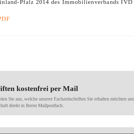
einland-Pfalz 2014 des Immobilienverbands IVD 
 PDF
iften kostenfrei per Mail
Kommentar
hlen Sie aus, welche unserer Fachzeitschriften Sie erhalten möchten u
aft direkt in Ihrem Mailpostfach.