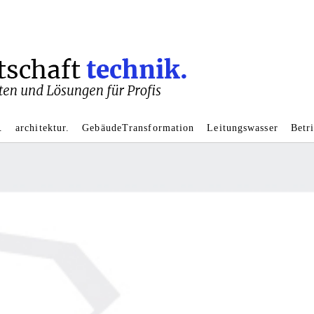
R
.
architektur.
GebäudeTransformation
Leitungswasser
Betr