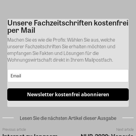
Unsere Fachzeitschriften kostenfrei
Kommentar
per Mail
Machen Sie es wie die Profis: Wählen Sie aus, welche
unserer Fachzeitschriften Sie erhalten möchten und
empfangen Sie Fakten und Lösungen für die
Wohnungswirtschaft direkt in Ihrem Mailpostfach.
Newsletter kostenfrei abonnieren
Lesen Sie die nächsten Artikel dieser Ausgabe
Previous article
Next article