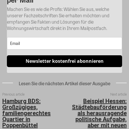
Machen Sie es wie die Profis: Wählen Sie aus, welche
unserer Fachzeitschriften Sie erhalten möchten und
empfangen Sie Fakten und Lösungen für die
Wohnungswirtschaft direkt in Ihrem Mailpostfach.
Newsletter kostenfrei abonnieren
Lesen Sie die nächsten Artikel dieser Ausgabe
Previous article
Next article
Hamburg BDS:
Beispiel Hessen:
Großzügiges,
Städtebauförderung
familiengerechtes
als herausragende
Quartier in
politische Aufgabe,
Poppenbüttel
aber mit neuen