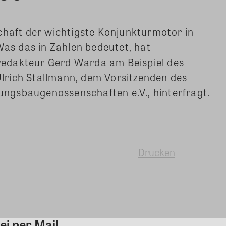
chaft der wichtigste Konjunkturmotor in
Was das in Zahlen bedeutet, hat
edakteur Gerd Warda am Beispiel des
rich Stallmann, dem Vorsitzenden des
ngsbaugenossenschaften e.V., hinterfragt.
Drucken
ei per Mail
Kommentar