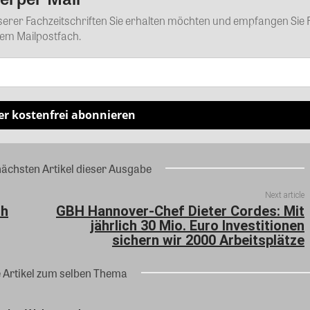
nserer Fachzeitschriften Sie erhalten möchten und empfangen Sie 
rem Mailpostfach.
er kostenfrei abonnieren
nächsten Artikel dieser Ausgabe
Next article
ch
GBH Hannover-Chef Dieter Cordes: Mit
jährlich 30 Mio. Euro Investitionen
sichern wir 2000 Arbeitsplätze
e Artikel zum selben Thema