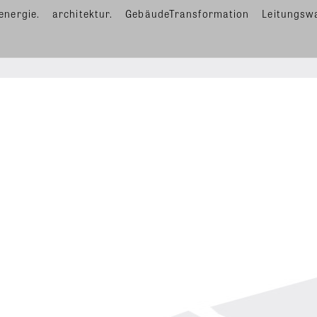
energie.
architektur.
GebäudeTransformation
Leitungsw