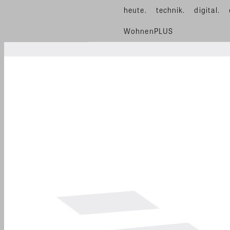
heute.
technik.
digital.
WohnenPLUS