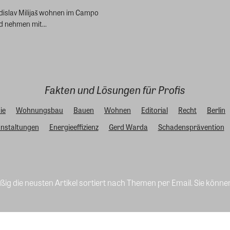
dislav Milijaš wohnen im Campo
d nehmen mit...
Fakten und Lösungen für Profis
ie
Wohnungsbau
Bauen
Wohnen
Editorial
Recht
Berlin
nstaltungen
Energieeffizienz
Gerd Warda
Schadensprävention
ig die neusten Artikel sortiert nach Themen per Email. Sie könne