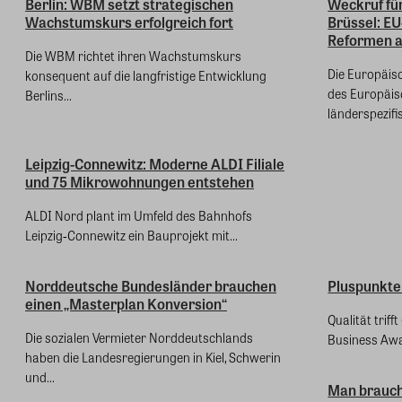
Berlin: WBM setzt strategischen
Weckruf fü
Wachstumskurs erfolgreich fort
Brüssel: E
Reformen 
Die WBM richtet ihren Wachstumskurs
Die Europäis
konsequent auf die langfristige Entwicklung
des Europäis
Berlins...
länderspezifis
Leipzig-Connewitz: Moderne ALDI Filiale
und 75 Mikrowohnungen entstehen
ALDI Nord plant im Umfeld des Bahnhofs
Leipzig‑Connewitz ein Bauprojekt mit...
Norddeutsche Bundesländer brauchen
Pluspunkte
einen „Masterplan Konversion“
Qualität trif
Die sozialen Vermieter Norddeutschlands
Business Awa
haben die Landesregierungen in Kiel, Schwerin
und...
Man braucht