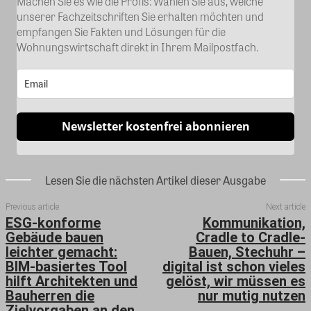
Machen Sie es wie die Profis: Wählen Sie aus, welche
unserer Fachzeitschriften Sie erhalten möchten und
empfangen Sie Fakten und Lösungen für die
Wohnungswirtschaft direkt in Ihrem Mailpostfach.
Newsletter kostenfrei abonnieren
Lesen Sie die nächsten Artikel dieser Ausgabe
Previous article
Next article
ESG-konforme
Kommunikation,
Gebäude bauen
Cradle to Cradle-
leichter gemacht:
Bauen, Stechuhr –
BIM-basiertes Tool
digital ist schon vieles
hilft Architekten und
gelöst, wir müssen es
Bauherren die
nur mutig nutzen
Zielvorgaben an den