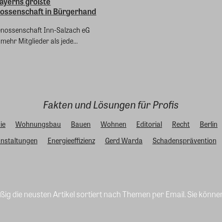
Bayerns größte
ossenschaft in Bürgerhand
enossenschaft Inn-Salzach eG
mehr Mitglieder als jede...
Fakten und Lösungen für Profis
ie
Wohnungsbau
Bauen
Wohnen
Editorial
Recht
Berlin
nstaltungen
Energieeffizienz
Gerd Warda
Schadensprävention
ig die neusten Artikel sortiert nach Themen per Email. Sie könne