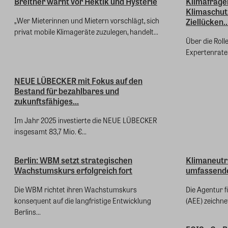
Breitner warnt vor Hektik und Hysterie
Klimafrage
Klimaschut
„Wer Mieterinnen und Mietern vorschlägt, sich
Ziellücken..
privat mobile Klimageräte zuzulegen, handelt...
Über die Roll
Expertenrates
NEUE LÜBECKER mit Fokus auf den
Bestand für bezahlbares und
zukunftsfähiges...
Im Jahr 2025 investierte die NEUE LÜBECKER
insgesamt 83,7 Mio. €...
Berlin: WBM setzt strategischen
Klimaneutra
Wachstumskurs erfolgreich fort
umfassen
Die WBM richtet ihren Wachstumskurs
Die Agentur f
konsequent auf die langfristige Entwicklung
(AEE) zeichne
Berlins...