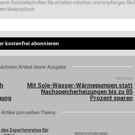
nserer Fachzeitschriften Sie erhalten möchten und empfangen Sie 
rem Mailpostfach.
er kostenfrei abonnieren
nächsten Artikel dieser Ausgabe
Next article
ch
Mit Sole-Wasser-Wärmepumpen statt
Nachspeicherheizungen bis zu 85
gung
Prozent sparen
e Artikel zum selben Thema
 des Expertenrates für
Weitere Inhalte laden