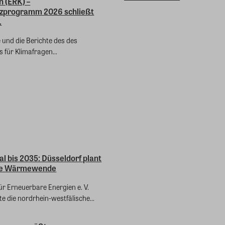
n (ERK) –
zprogramm 2026 schließt
.
e und die Berichte des des
 für Klimafragen...
l bis 2035: Düsseldorf plant
de Wärmewende
ür Erneuerbare Energien e. V.
te die nordrhein-westfälische...