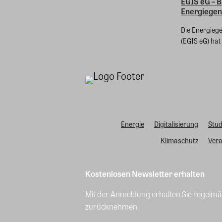
EGIS eG – 
Energiegen
Die Energieg
(EGIS eG) hat 
Energie
Digitalisierung
Stud
Klimaschutz
Vera
Kostenlosen Newsletter erhalten
Mit der Anmeldung erhalten Sie regelmäß
zurücknehmen.