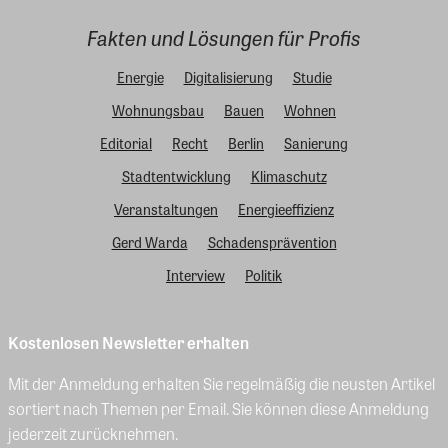
Fakten und Lösungen für Profis
Energie
Digitalisierung
Studie
Wohnungsbau
Bauen
Wohnen
Editorial
Recht
Berlin
Sanierung
Stadtentwicklung
Klimaschutz
Veranstaltungen
Energieeffizienz
Gerd Warda
Schadensprävention
Interview
Politik
Kostenlosen Newsletter erhalten
Mit der Anmeldung erhalten Sie regelmäßig die neusten Artikel
sortiert nach Themen per Email. Sie können diese Anmeldung
jederzeit zurücknehmen.