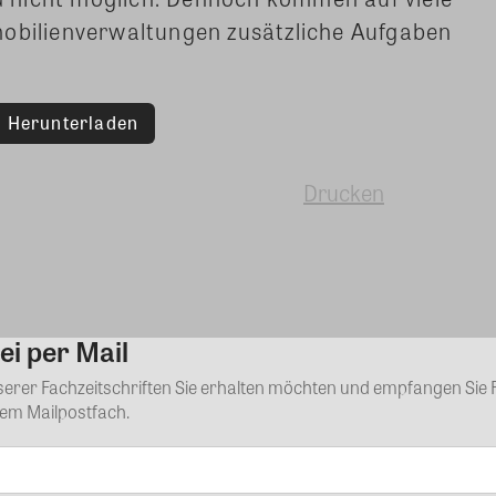
ilienverwaltungen zusätzliche Aufgaben
Herunterladen
Drucken
ei per Mail
Kommentar
nserer Fachzeitschriften Sie erhalten möchten und empfangen Sie 
rem Mailpostfach.