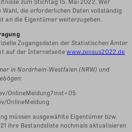
ltnisse zum Stichtag 15. Mai 2022. Wer
 Wahl, die erforderlichen Daten vollständig
cht an die Eigentümer weiterzugeben.
ragung
fizielle Zugangsdaten der Statistischen Ämter
kt auf der Internetseite
www.zensus2022.de
mer in Nordrhein-Westfalen (NRW) und
gebögen:
dev/OnlineMeldung?inst=05
dev/OnlineMeldung
gung müssen ausgewählte Eigentümer bzw.
1 ihre Bestandsliste nochmals aktualisieren