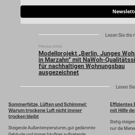
Newslett
Lesen Sie die 
Previous article
Modellprojekt „Berlin, Junges Wo
in Marzahn“ mit NaWoh-Qualitätss
für nachhaltigen Wohnungsbau
ausgezeichnet
Lesen Si
Sommerhitze, Lüften und Schimmel:
Effiziente
Warum trockene Luft nicht immer
mit Hilfe d
trocken bleibt
Stetig steige
Steigende Außentemperaturen, gut gedämmte
nur die Mieter
Gebäude und immer häufiger auftretende