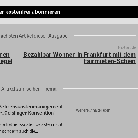
er kostenfrei abonnieren
nächsten Artikel dieser Ausgabe
Next article
hnen
Bezahlbar Wohnen in Frankfurt mit dem
iegel
Fairmieten-Schein
e Artikel zum selben Thema
s Betriebskostenmanagement
Weitere Inhalte laden
er „Geislinger Konvention“
nde Betriebskosten belasten nicht
, sondern auch die...