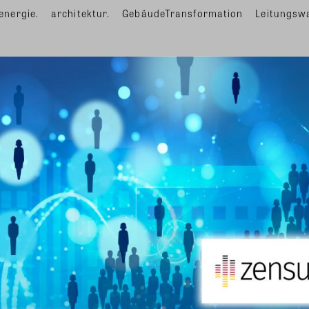
energie.
architektur.
GebäudeTransformation
Leitungsw