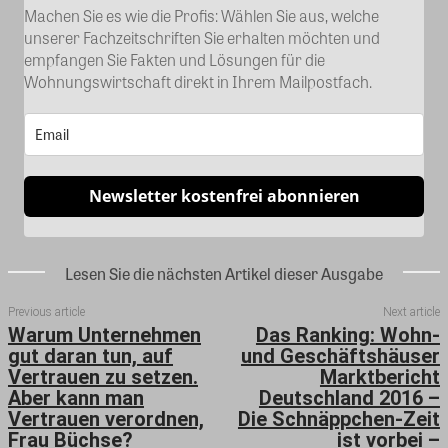
Machen Sie es wie die Profis: Wählen Sie aus, welche
unserer Fachzeitschriften Sie erhalten möchten und
empfangen Sie Fakten und Lösungen für die
Wohnungswirtschaft direkt in Ihrem Mailpostfach.
Newsletter kostenfrei abonnieren
Lesen Sie die nächsten Artikel dieser Ausgabe
Previous article
Next article
Warum Unternehmen
Das Ranking: Wohn-
gut daran tun, auf
und Geschäftshäuser
Vertrauen zu setzen.
Marktbericht
Aber kann man
Deutschland 2016 –
Vertrauen verordnen,
Die Schnäppchen-Zeit
Frau Büchse?
ist vorbei –