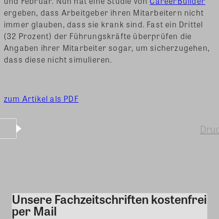
und Februar. Nun hat eine Studie von
CareerBuilder
ergeben, dass Arbeitgeber ihren Mitarbeitern nicht
immer glauben, dass sie krank sind. Fast ein Drittel
(32 Prozent) der Führungskräfte überprüfen die
Angaben ihrer Mitarbeiter sogar, um sicherzugehen,
dass diese nicht simulieren.
zum Artikel als PDF
Dru
Unsere Fachzeitschriften kostenfrei
Kommentar
per Mail