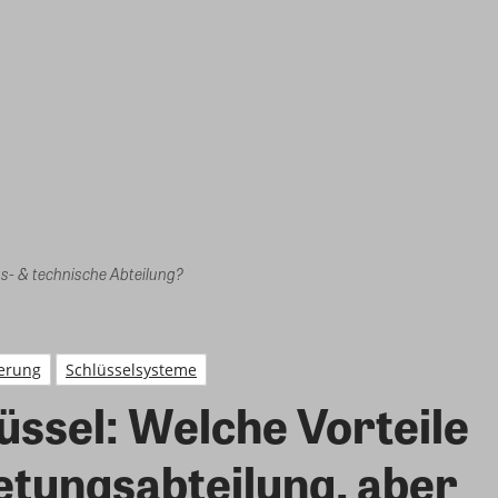
gs- & technische Abteilung?
ierung
Schlüsselsysteme
lüssel: Welche Vorteile
etungsabteilung, aber