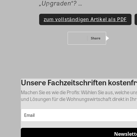
„Upgraden“?
…
zum vollständigen Artikel als PDF
Share
Unsere Fachzeitschriften kostenfr
Machen Sie es wie die Profis: Wählen Sie aus, welche u
und Lösungen für die Wohnungswirtschaft direkt in Ih
Newslett